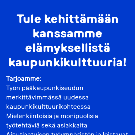
Tule kehittämään
kanssamme
elämyksellistä
kaupunkikulttuuria!
Tarjoamme:
Työn pääkaupunkiseudun
merkittävimmässä uudessa
kaupunkikulttuurikohteessa
Mielenkiintoisia ja monipuolisia
työtehtäviä sekä asiakkaita
Ainutlaatuisen työympäristön ja loistavat