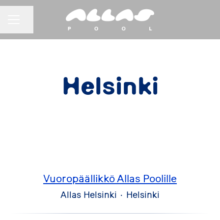
URAVALIKKO
Jaa sivu
Helsinki
Vuoropäällikkö Allas Poolille
Allas Helsinki
·
Helsinki